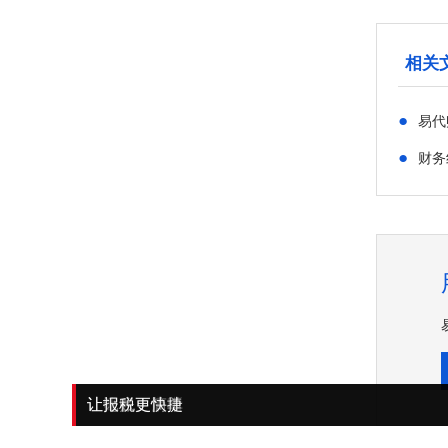
相关
●
易代
●
财务
让做账更高效
让账目更清晰
让记账更简单
让报税更快捷